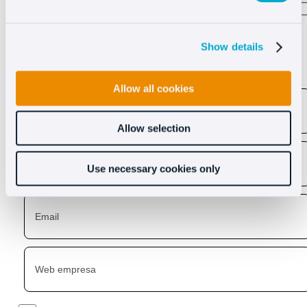
Descubre lo que Oct8ne
Show details
puede hacer por ti
Allow all cookies
Allow selection
Use necessary cookies only