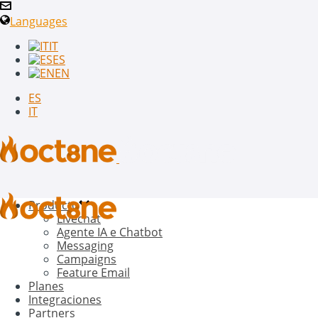
Languages
IT
ES
EN
ES
IT
Producto
Livechat
Agente IA e Chatbot
Messaging
Campaigns
Feature Email
Planes
Integraciones
Partners