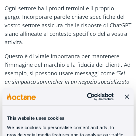
Ogni settore ha i propri termini e il proprio
gergo. Incorporare parole chiave specifiche del
vostro settore assicura che le risposte di ChatGPT
siano allineate al contesto specifico della vostra
attività.
Questo è di vitale importanza per mantenere
l’immagine del marchio e la fiducia dei clienti. Ad
esempio, si possono usare messaggi come
“Sei
un simpatico sommelier in un negozio specializzato
in vini di tutto il mondo”
o
“Sei un esperto
nell’abbinamento dei vini”
.
En la versión en ES aca esta puesto el print de
This website uses cookies
Decántalo, pero en el sitio web no tienen el bot
We use cookies to personalise content and ads, to
en IT. Pensaba que sí pero tiene varios idiomas
provide social media features and to analyse our traffic.