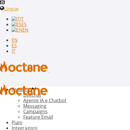
Lingue
IT
ES
EN
EN
ES
IT
Prodotto
Livechat
Agente IA e Chatbot
Messaging
Campaigns
Feature Email
Piani
Integrazioni