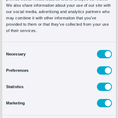
excepto ese.
We also share information about your use of our site with
our social media, advertising and analytics partners who
L’interazione tra l’intelligenza artificiale e l’uomo
may combine it with other information that you’ve
deve essere il più possibile continua e
provided to them or that they’ve collected from your use
personalizzata. In questo modo il vostro sito web
of their services.
o il vostro negozio online otterranno una
maggiore consapevolezza e fiducia nel marchio.
Consent
Necessary
Decántalo, l’enoteca online leader in Europa, ha
Selection
configurato il suo robot, chiamato Tempranillo,
in modo che possa consigliare vini e
Preferences
abbinamenti ai potenziali clienti, aiutandoli a
trovare l’opzione migliore in base alle loro
Statistics
esigenze.
Guardate il
caso
di
successo
per saperne
di più
.
Marketing
#5 Evitare allucinazioni di chatGPT