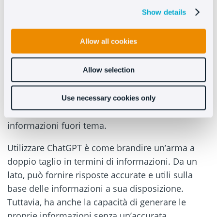
Show details
Evitare che chatGPT esca dai parametri che si
sono definiti nel prompt è essenziale per
Allow all cookies
garantire un’esperienza utente fluida e coerente.
Quando parliamo di perdite, intendiamo dire che
il bot non si discosta dallo script o dal contesto
Allow selection
fornito quando serve il cliente. In altre parole,
vogliamo assicurarci che
ChatGPT
rimanga fedele
Use necessary cookies only
al suo compito e non generi risposte o
informazioni fuori tema.
Utilizzare ChatGPT è come brandire un’arma a
doppio taglio in termini di informazioni. Da un
lato, può fornire risposte accurate e utili sulla
base delle informazioni a sua disposizione.
Tuttavia, ha anche la capacità di generare le
proprie informazioni senza un’accurata