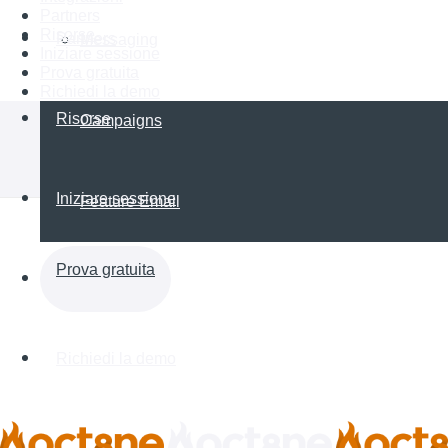
Partners
Risorse
Partners
Messaging
Iniziare sessione
Prova gratuita
Richiedi la demo
Risorse
Campaigns
Iniziare sessione
Feature Email
Prova gratuita
Richiedi la demo