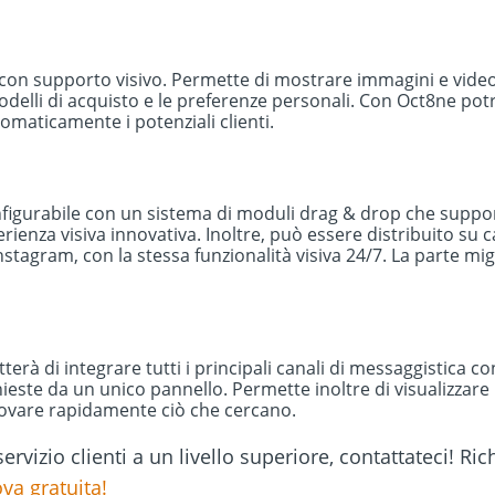
t con supporto visivo. Permette di mostrare immagini e video
modelli di acquisto e le preferenze personali. Con Oct8ne po
tomaticamente i potenziali clienti.
figurabile con un sistema di moduli drag & drop che suppor
erienza visiva innovativa. Inoltre, può essere distribuito s
tagram, con la stessa funzionalità visiva 24/7. La parte mig
erà di integrare tutti i principali canali di messaggistica co
ieste da un unico pannello. Permette inoltre di visualizzare 
rovare rapidamente ciò che cercano.
servizio clienti a un livello superiore, contattateci! R
va gratuita!