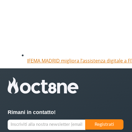
IFEMA MADRID migliora l’assistenza digitale a FI
Rimani in contatto!