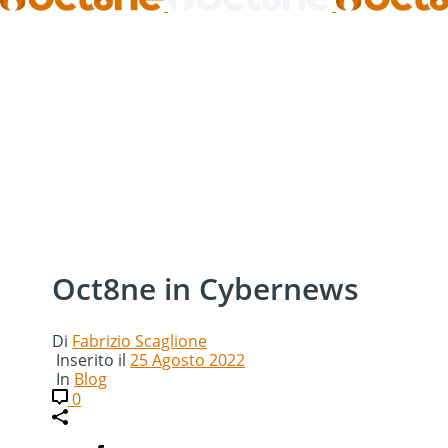
Oct8ne in Cybernews
Di
Fabrizio Scaglione
Inserito il
25 Agosto 2022
In
Blog
0