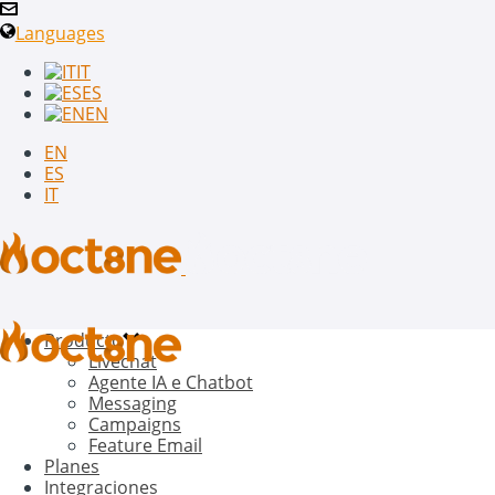
Languages
IT
ES
EN
EN
ES
IT
Producto
Livechat
Agente IA e Chatbot
Messaging
Campaigns
Feature Email
Planes
Integraciones