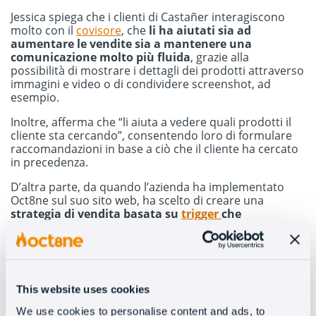
Jessica spiega che i clienti di Castañer interagiscono
molto con il
covisore
, che
li ha aiutati sia ad
aumentare le vendite sia a mantenere una
comunicazione molto più fluida
, grazie alla
possibilità di mostrare i dettagli dei prodotti attraverso
immagini e video o di condividere screenshot, ad
esempio.
Inoltre, afferma che “li aiuta a vedere quali prodotti il
cliente sta cercando”, consentendo loro di formulare
raccomandazioni in base a ciò che il cliente ha cercato
in precedenza.
D’altra parte, da quando l’azienda ha implementato
Oct8ne sul suo sito web, ha scelto di creare una
strategia di vendita basata su
trigger
che
comunicano e informano il cliente al momento
giusto
. Ad esempio: quando il cliente entra nella
collezione, quando vede molti modelli diversi, se ci
sono promozioni, se la spedizione è gratuita, ecc.
This website uses cookies
In questo modo,
inducono l’acquisto in modo
intuitivo senza disturbare il cliente
, perché solo se è
We use cookies to personalise content and ads, to