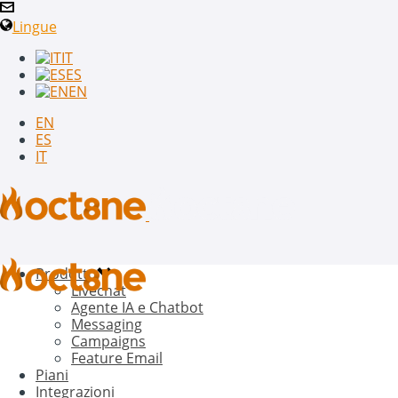
Lingue
IT
ES
EN
EN
ES
IT
Prodotto
Livechat
Agente IA e Chatbot
Messaging
Campaigns
Feature Email
Piani
Integrazioni