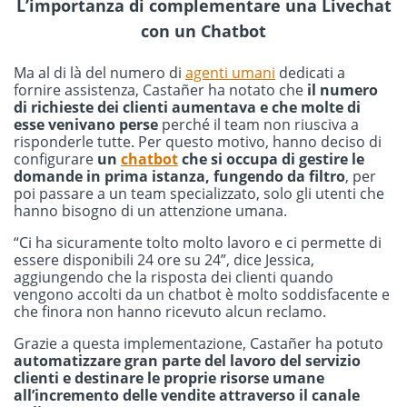
L’importanza di complementare una Livechat
con un Chatbot
Ma al di là del numero di
agenti umani
dedicati a
fornire assistenza, Castañer ha notato che
il numero
di richieste dei clienti aumentava
e che molte di
esse venivano perse
perché il team non riusciva a
risponderle tutte. Per questo motivo, hanno deciso di
configurare
un
chatbot
che si occupa di gestire le
domande in prima istanza, fungendo da filtro
, per
poi passare a un team specializzato, solo gli utenti che
hanno bisogno di un attenzione umana.
“Ci ha sicuramente tolto molto lavoro e ci permette di
essere disponibili 24 ore su 24”, dice Jessica,
aggiungendo che la risposta dei clienti quando
vengono accolti da un chatbot è molto soddisfacente e
che finora non hanno ricevuto alcun reclamo.
Grazie a questa implementazione, Castañer ha potuto
automatizzare gran parte del lavoro del servizio
clienti
e destinare le proprie risorse umane
all’incremento delle vendite attraverso il canale