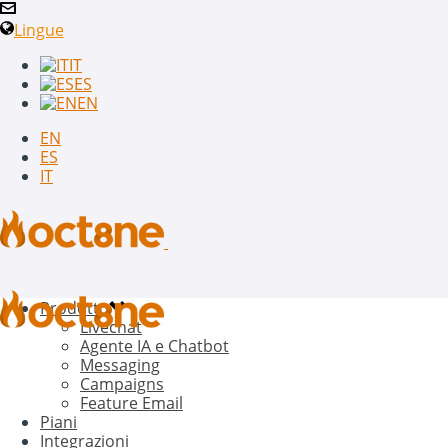
Lingue
IT
ES
EN
EN
ES
IT
Prodotto
Livechat
Agente IA e Chatbot
Messaging
Campaigns
Feature Email
Piani
Integrazioni