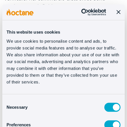
praticamente infiniti.
Cercando la migliore esperienza di acquisto, la
cosa più intelligente da fare è implementare una
This website uses cookies
strategia combinata in modo che le nostre
We use cookies to personalise content and ads, to
risorse siano più produttive a tutti i livelli.
provide social media features and to analyse our traffic.
We also share information about your use of our site with
#3 – Apporta soluzioni quando c’è
our social media, advertising and analytics partners who
bisogno
may combine it with other information that you’ve
provided to them or that they’ve collected from your use
Sia nel servizio clienti che nel lato più
of their services.
commerciale del business, una delle cose che fa
la differenza, senza dubbio, è essere nel posto
Consent
giusto al momento giusto.
Necessary
Selection
Ancora una volta, l’intelligenza artificiale (questa
volta sotto forma di automazione) viene in
Preferences