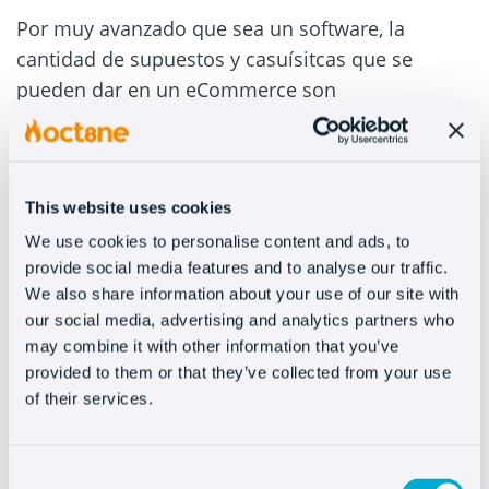
Por muy avanzado que sea un software, la
cantidad de supuestos y casuísitcas que se
pueden dar en un eCommerce son
prácticamente infinitas.
Buscando la mejor experiencia de compra, lo
más inteligente es hacer una estrategia
This website uses cookies
combinada para que nuestros recursos sean más
We use cookies to personalise content and ads, to
productivos a todos los niveles.
provide social media features and to analyse our traffic.
We also share information about your use of our site with
#3 – Aporta soluciones cuando hacen
our social media, advertising and analytics partners who
falta
may combine it with other information that you’ve
provided to them or that they’ve collected from your use
of their services.
Tanto en la atención al cliente como en la
vertiente más comercial del negocio, una de las
cosas que marcan la diferencia, sin lugar a
Consent