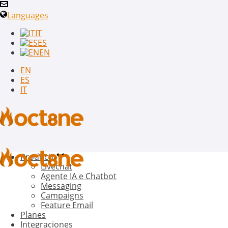
Languages
IT
ES
EN
EN
ES
IT
Producto
Livechat
Agente IA e Chatbot
Messaging
Campaigns
Feature Email
Planes
Integraciones