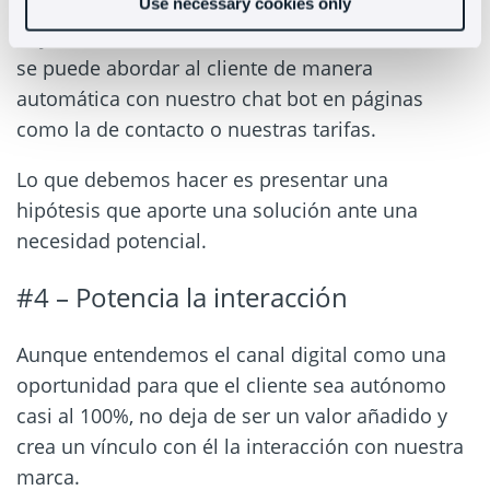
hablamos de otro tipo de negocio en el que no
Use necessary cookies only
hay una venta online de manera directa, también
se puede abordar al cliente de manera
automática con nuestro chat bot en páginas
como la de contacto o nuestras tarifas.
Lo que debemos hacer es presentar una
hipótesis que aporte una solución ante una
necesidad potencial.
#4 – Potencia la interacción
Aunque entendemos el canal digital como una
oportunidad para que el cliente sea autónomo
casi al 100%, no deja de ser un valor añadido y
crea un vínculo con él la interacción con nuestra
marca.