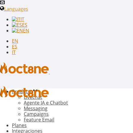
Languages
IT
ES
EN
EN
ES
IT
Producto
Livechat
Agente IA e Chatbot
Messaging
Campaigns
Feature Email
Planes
Integraciones