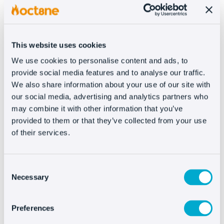
es: “¿Qué necesidad tenemos que cubrir para el
cliente?
Si vamos a establecer una
comunicación
This website uses cookies
directa con el usuario
mediante un chat, lo
We use cookies to personalise content and ads, to
lógico es verlo de este modo y no como una
provide social media features and to analyse our traffic.
injerencia comercial en la navegación. Es más un
We also share information about your use of our site with
“¿en qué puedo ayudarte?” que un “¿tengo el
our social media, advertising and analytics partners who
producto X en oferta?”. No podemos olvidar la
may combine it with other information that you’ve
provided to them or that they’ve collected from your use
vocación de servicio de esta estrategia
. La
of their services.
herramienta debe ajustarse a él.
Por lo tanto tendrás que hacer un repaso de tu
Consent
web en profundidad buscando esos
potenciales
Necessary
Selection
puntos de fricción
o de oportunidad para
activar en ellos los
triggers
. Por ejemplo
Preferences
disparando la ventana del chat en momentos