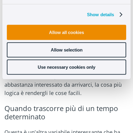
Se l’utezte naviga sulla pagina dei contatti, ha
Show details
bisogno di sapere qualcosa che non ha trovato
sula pagina web. Questo, rappresenta pertanto
Allow all cookies
un buon momento per
interagire con il cliente
risolvendo il suo dubbio e reindirizzandolo alla
Allow selection
conversione.
Lo stesso accade con altre
pagine informative
Use necessary cookies only
come domande frequenti. Se il visitatore è
abbastanza interessato da arrivarci, la cosa più
logica è rendergli le cose facili.
Quando trascorre più di un tempo
determinato
Questa è un’altra variabile interessante che ha