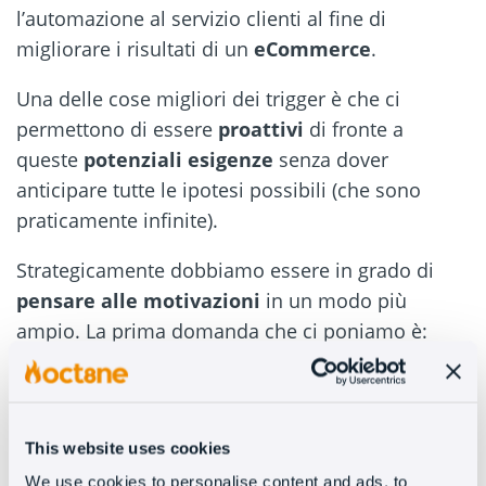
l’automazione al servizio clienti al fine di
migliorare i risultati di un
eCommerce
.
Una delle cose migliori dei trigger è che ci
permettono di essere
proattivi
di fronte a
queste
potenziali esigenze
senza dover
anticipare tutte le ipotesi possibili (che sono
praticamente infinite).
Strategicamente dobbiamo essere in grado di
pensare alle motivazioni
in un modo più
ampio. La prima domanda che ci poniamo è:
“Che bisogno dobbiamo coprire per il cliente?
Se vogliamo stabilire una
comunicazione
diretta con l’utente
attraverso una chat, la cosa
This website uses cookies
logica è vederla non come un’interferenza
We use cookies to personalise content and ads, to