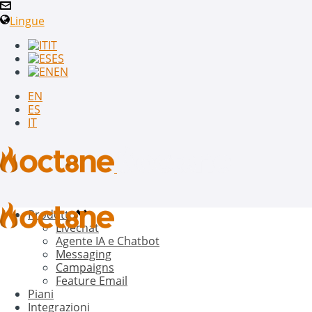
Lingue
IT
ES
EN
EN
ES
IT
Prodotto
Livechat
Agente IA e Chatbot
Messaging
Campaigns
Feature Email
Piani
Integrazioni