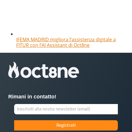
IFEMA MADRID migliora l’assistenza digitale a
FITUR con l’AI Assistant di Oct8ne
Rimani in contatto!