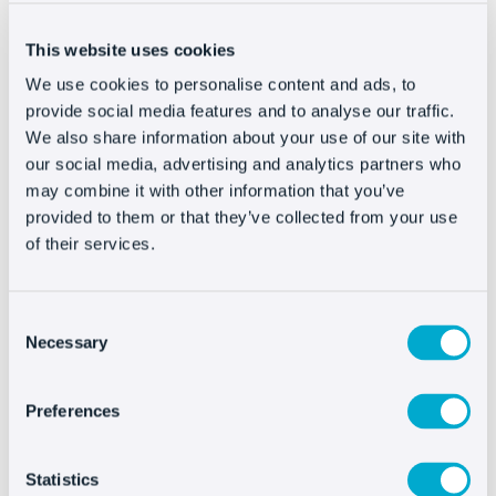
para la publicidad nativa
. Por citar algunas de
This website uses cookies
las principales, nombraremos:
We use cookies to personalise content and ads, to
Medios online
: cualquier página de noticias, de la
provide social media features and to analyse our traffic.
más generalista a la más específica, son
We also share information about your use of our site with
potencialmente perfectas para incorporar el
contenido creado por las marcas.
our social media, advertising and analytics partners who
Blogs
: se lleva “matando” a los blogs los últimos
may combine it with other information that you’ve
20 años, pero, a día de hoy, han demostrado que
provided to them or that they’ve collected from your use
siguen resultando relevantes para muchos
of their services.
targets, que consumen un contenido muy
segmentado.
Redes Sociales
: de algún modo, son la evolución
lógica de los blogs y, además, son determinantes
Consent
porque es donde comparten su contenido los
Necessary
Selection
influencers y prescriptores en general.
Motores de búsqueda
: ¿Qué es el SEM si no una
publicidad nativa? De hecho es uno de los
Preferences
ejemplos más claros de integración. Los anuncios
de búsqueda presentan el mismo aspecto que los
orgánicos (excepto por la etiqueta que identifica
los resultados patrocinados).
Statistics