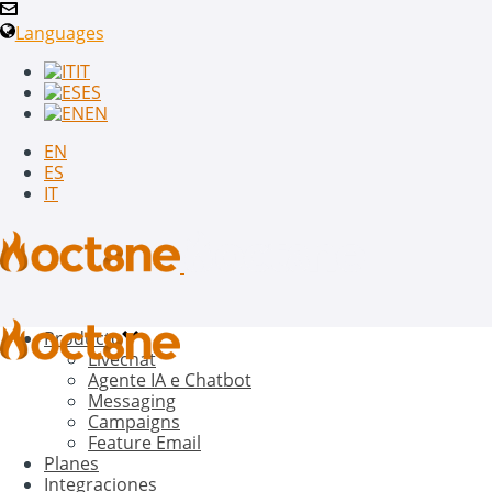
Languages
IT
ES
EN
EN
ES
IT
Producto
Livechat
Agente IA e Chatbot
Messaging
Campaigns
Feature Email
Planes
Integraciones