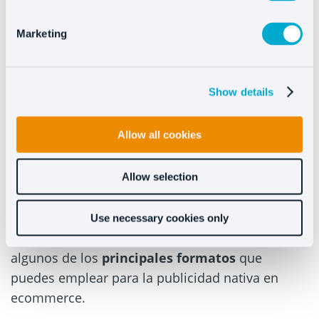
Y a esto podríamos sumar muchísimas
Marketing
alternativas más, como algunos tipos de
newsletters
, contenido de
aplicaciones
móviles,
streamings
, podcasts…
Show details
Allow all cookies
Formatos de publicidad
nativa
Allow selection
Para que puedas ir definiendo tu estrategia de
Use necessary cookies only
marketing en este canal, te vamos a comentar
algunos de los
principales formatos
que
puedes emplear para la publicidad nativa en
ecommerce.