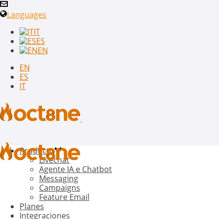
Languages
IT
ES
EN
EN
ES
IT
Producto
Livechat
Agente IA e Chatbot
Messaging
Campaigns
Feature Email
Planes
Integraciones