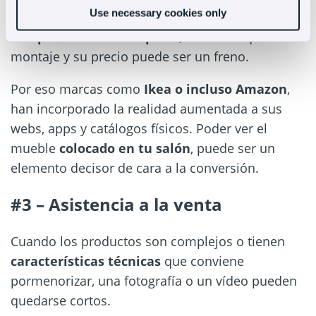
Use necessary cookies only
en el rincón que tenemos asignado en casa, son
complicados de manipular
, a veces requieren
montaje y su precio puede ser un freno.
Por eso marcas como
Ikea o incluso Amazon
,
han incorporado la realidad aumentada a sus
webs, apps y catálogos físicos. Poder ver el
mueble
colocado en tu salón
, puede ser un
elemento decisor de cara a la conversión.
#3 – Asistencia a la venta
Cuando los productos son complejos o tienen
características técnicas
que conviene
pormenorizar, una fotografía o un vídeo pueden
quedarse cortos.