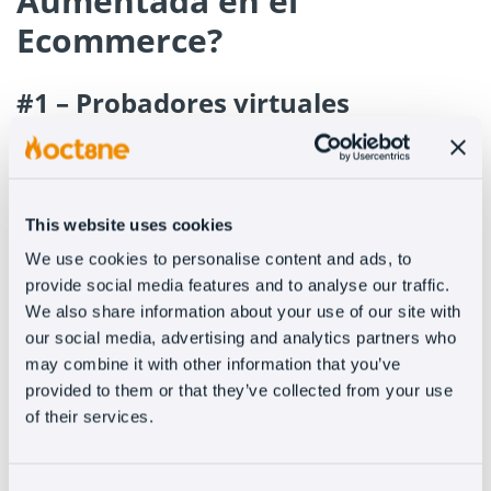
Aumentada en el
Ecommerce?
#1 – Probadores virtuales
Este es el primer uso al que recurrimos, pero es
que resulta una ventaja diferencial. Desde hace
mucho tiempo, marcas como la compañía
This website uses cookies
norteamericana
Ray-Ban
, utilizan la cámara de
We use cookies to personalise content and ads, to
tu ordenador o teléfono, para que puedas ver el
provide social media features and to analyse our traffic.
producto sobre tu propia cara.
We also share information about your use of our site with
our social media, advertising and analytics partners who
La RA nos da la posibilidad de ver las gafas (o
may combine it with other information that you’ve
provided to them or that they’ve collected from your use
cualquier otro producto)
integrado con nuestra
of their services.
imagen,
girar para ver distintos ángulos y
apreciar, casi como si nos probásemos en una
tienda, cómo nos sienta.