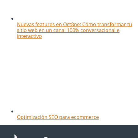
Nuevas features en Oct8ne: Cómo transformar tu
sitio web en un canal 100% conversacional e
interactivo
Optimización SEO para ecommerce