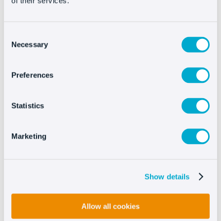
of their services.
busca y disminuyen las dudas repetitivas.
También ganamos en coherencia y el Asistente se
Consent
ha convertido en un elemento de escucha activa
Necessary
Selection
que nos ayuda a mejorar constantemente nuestra
comunicación”
, señala Hidalgo.
Preferences
IA al servicio de una atención más
humana
Statistics
Con este proyecto, IFEMA MADRID refuerza su
Marketing
apuesta por la innovación y la transformación
digital. La inteligencia artificial no solo mejora la
atención al visitante, sino que también potencia
Show details
la comunicación del evento y optimiza los
procesos internos.
Allow all cookies