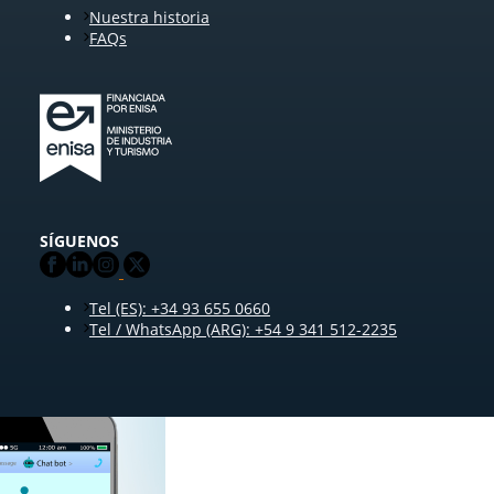
Nuestra historia
FAQs
SÍGUENOS
Tel (ES): +34 93 655 0660
Tel / WhatsApp (ARG): +54 9 341 512-2235