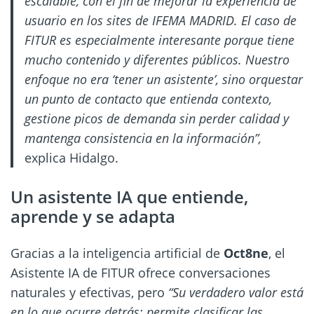
escalable, con el fin de mejorar la experiencia de
usuario en los sites de IFEMA MADRID. El caso de
FITUR es especialmente interesante porque tiene
mucho contenido y diferentes públicos. Nuestro
enfoque no era ‘tener un asistente’, sino orquestar
un punto de contacto que entienda contexto,
gestione picos de demanda sin perder calidad y
mantenga consistencia en la información”,
explica Hidalgo.
Un asistente IA que entiende,
aprende y se adapta
Gracias a la inteligencia artificial de
Oct8ne
, el
Asistente IA de FITUR ofrece conversaciones
naturales y efectivas, pero
“Su verdadero valor está
en lo que ocurre detrás: permite clasificar las