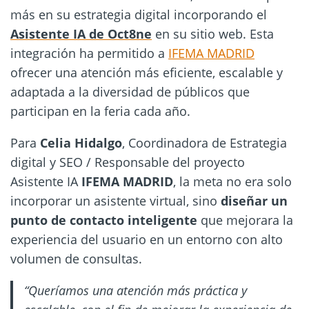
más en su estrategia digital incorporando el
Asistente IA de Oct8ne
en su sitio web. Esta
integración ha permitido a
IFEMA MADRID
ofrecer una atención más eficiente, escalable y
adaptada a la diversidad de públicos que
participan en la feria cada año.
Para
Celia Hidalgo
, Coordinadora de Estrategia
digital y SEO / Responsable del proyecto
Asistente IA
IFEMA MADRID
, la meta no era solo
incorporar un asistente virtual, sino
diseñar un
punto de contacto inteligente
que mejorara la
experiencia del usuario en un entorno con alto
volumen de consultas.
“Queríamos una atención más práctica y