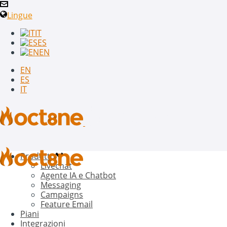
Lingue
IT
ES
EN
EN
ES
IT
Prodotto
Livechat
Agente IA e Chatbot
Messaging
Campaigns
Feature Email
Piani
Integrazioni