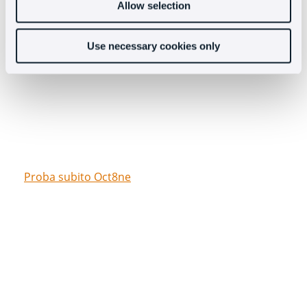
Allow selection
Prova gratuitamente la
chat di Oct8ne
Use necessary cookies only
Proba subito Oct8ne
Niente carte di credito