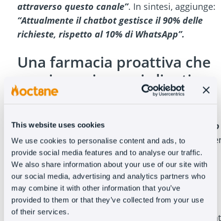
attraverso questo canale”
. In sintesi, aggiunge:
“Attualmente il chatbot gestisce il 90% delle
richieste, rispetto al 10% di WhatsApp”.
Una farmacia proattiva che
raggiunge i propri clienti
quando ne hanno bisogno
“Con Oct8ne sento che per la prima volta siamo
This website uses cookies
proattivi nei confronti dei clienti”
, dice Jorge, pe
We use cookies to personalise content and ads, to
spiegare l’opportunità di avere un impatto sui
provide social media features and to analyse our traffic.
We also share information about your use of our site with
loro utenti nei momenti chiave del processo di
our social media, advertising and analytics partners who
acquisto, attraverso i
trigger
.
may combine it with other information that you’ve
provided to them or that they’ve collected from your use
Ad esempio, sul sito di Farma2Go, hanno
of their services.
impostato un pop up per comunicare con i client