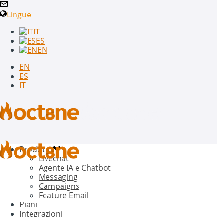
Lingue
IT
ES
EN
EN
ES
IT
Prodotto
Livechat
Agente IA e Chatbot
Messaging
Campaigns
Feature Email
Piani
Integrazioni