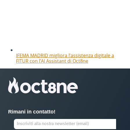
IFEMA MADRID migliora l’assistenza digitale a
FITUR con l’AI Assistant di Oct8ne
Rimani in contatto!