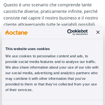
Questo è uno scenario che comprende tante
casistiche diverse, praticamente infinite, perché
consiste nel capire il nostro business e il nostro
cliente attraversando tutte le variabili possibili.
Vediamo alcuni casi in
cui l’engagement del
nostro eCommerce
viene incrementato dalla
chat grazie ai
trigger
.
This website uses cookies
We use cookies to personalise content and ads, to
Quando il visitatore si trova sulla nostra
provide social media features and to analyse our traffic.
pagina delle FAQ:
è logico pensare che questo
utente abbia dei dubbi da risolvere. Stanno
We also share information about your use of our site with
cercando di farlo da soli grazie alla nostra
our social media, advertising and analytics partners who
knowledge base, ma se attiviamo la possibilità di
may combine it with other information that you’ve
offrire un’attenzione personalizzata, possiamo
assicurarvi che la percezione della loro
provided to them or that they’ve collected from your use
esperienza, del marchio e dell’eCommerce salirà
of their services.
di diverse tacche.
Quando il visitatore usa certe funzioni:
l’esempio più chiaro è quello di un comparatore