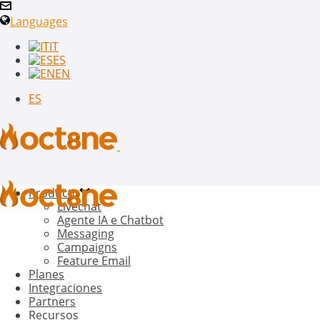
Languages
IT
ES
EN
ES
Producto
Livechat
Agente IA e Chatbot
Messaging
Campaigns
Feature Email
Planes
Integraciones
Partners
Recursos