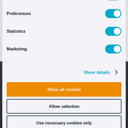
Preferences
Statistics
IFEMA MADRID mejora la atención digital en FITUR
Marketing
con el asistente IA de Oct8ne
Show details
Allow all cookies
¡Mantengámonos en contacto!
Allow selection
Use necessary cookies only