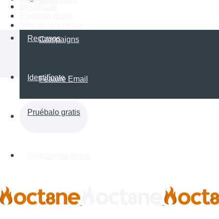
Identifícate
Pruébalo gratis
Solicita una demo
Recursos
Campaigns
Identifícate
Feature Email
Pruébalo gratis
Solicita una demo