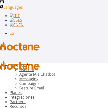
Languages
IT
ES
EN
ES
Producto
Livechat
Agente IA e Chatbot
Messaging
Campaigns
Feature Email
Planes
Integraciones
Partners
Recursos