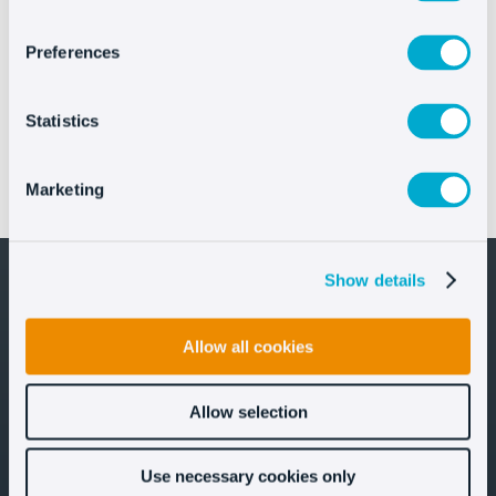
Preferences
Statistics
IFEMA MADRID mejora la atención digital en FITUR
Marketing
con el asistente IA de Oct8ne
Show details
Allow all cookies
¡Mantengámonos en contacto!
Allow selection
Use necessary cookies only