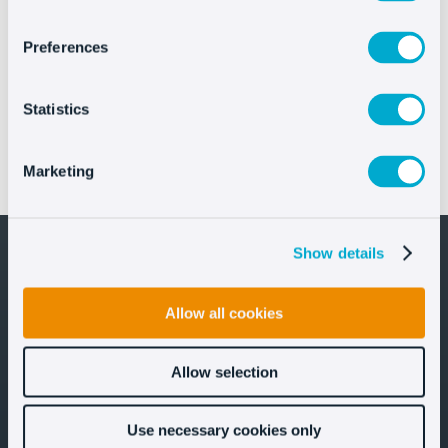
Preferences
Statistics
IFEMA MADRID mejora la atención digital en FITUR
Marketing
con el asistente IA de Oct8ne
Show details
Allow all cookies
¡Mantengámonos en contacto!
Allow selection
Use necessary cookies only