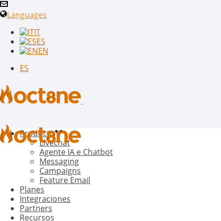
Languages
IT
ES
EN
ES
Producto
Livechat
Agente IA e Chatbot
Messaging
Campaigns
Feature Email
Planes
Integraciones
Partners
Recursos