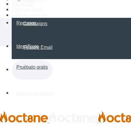
Identifícate
Pruébalo gratis
Solicita una demo
Recursos
Campaigns
Identifícate
Feature Email
Pruébalo gratis
Solicita una demo