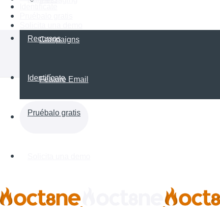
Identifícate
Pruébalo gratis
Solicita una demo
Recursos
Campaigns
Identifícate
Feature Email
Pruébalo gratis
Solicita una demo