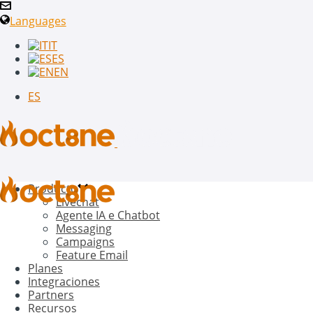
Languages
IT
ES
EN
ES
Producto
Livechat
Agente IA e Chatbot
Messaging
Campaigns
Feature Email
Planes
Integraciones
Partners
Recursos