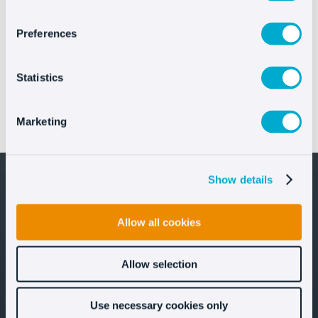
Preferences
Statistics
IFEMA MADRID mejora la atención digital en FITUR
Marketing
con el asistente IA de Oct8ne
Show details
Allow all cookies
¡Mantengámonos en contacto!
Allow selection
Use necessary cookies only