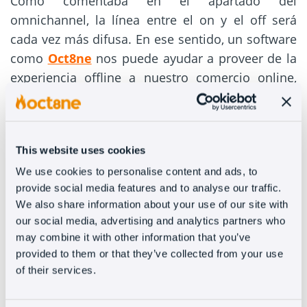
Como comentaba en el apartado del
omnichannel, la línea entre el on y el off será
cada vez más difusa. En ese sentido, un software
como
Oct8ne
nos puede ayudar a proveer de la
experiencia offline a nuestro comercio online,
ofreciendo atención más allá de un chat.
Enseñando fotografías, vídeos o audios.
El cliente
demanda una atención al cliente más profunda
This website uses cookies
en online. Demanda ser atendido como si
estuviese en una tienda física, y Oct8ne nos
We use cookies to personalise content and ads, to
provide social media features and to analyse our traffic.
puede ayudar a ello.
We also share information about your use of our site with
our social media, advertising and analytics partners who
Logística en franjas de
may combine it with other information that you’ve
tarde, noche y fines de
provided to them or that they’ve collected from your use
of their services.
semana