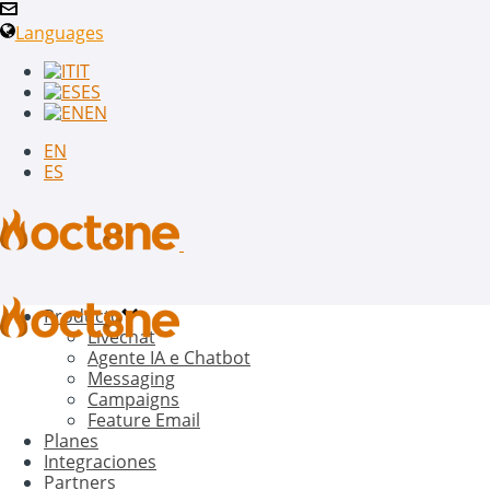
Languages
IT
ES
EN
EN
ES
Producto
Livechat
Agente IA e Chatbot
Messaging
Campaigns
Feature Email
Planes
Integraciones
Partners