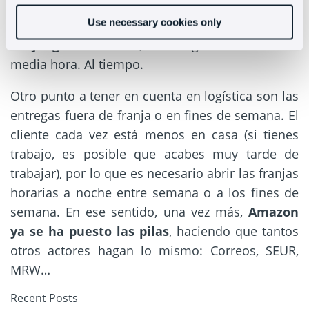
en ciudad con una media de 37 minutos. Una
Use necessary cookies only
auténtica locura que nos llevará,
cuando entren
en juego los drones
, a entregas en menos de
media hora. Al tiempo.
Otro punto a tener en cuenta en logística son las
entregas fuera de franja o en fines de semana. El
cliente cada vez está menos en casa (si tienes
trabajo, es posible que acabes muy tarde de
trabajar), por lo que es necesario abrir las franjas
horarias a noche entre semana o a los fines de
semana. En ese sentido, una vez más,
Amazon
ya se ha puesto las pilas
, haciendo que tantos
otros actores hagan lo mismo: Correos, SEUR,
MRW…
Recent Posts