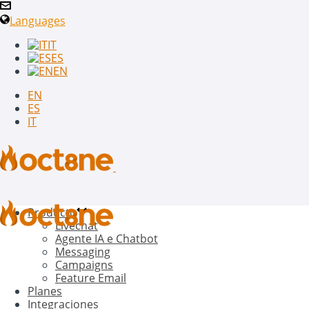
Languages
IT
ES
EN
EN
ES
IT
Producto
Livechat
Agente IA e Chatbot
Messaging
Campaigns
Feature Email
Planes
Integraciones