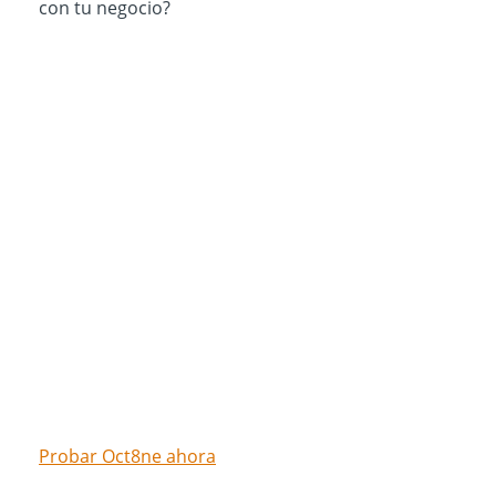
con tu negocio?
Prueba ahora el chat de
Oct8ne gratis
Probar Oct8ne ahora