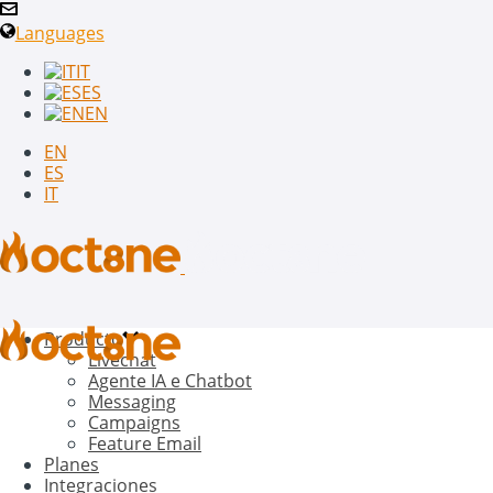
Languages
IT
ES
EN
EN
ES
IT
Producto
Livechat
Agente IA e Chatbot
Messaging
Campaigns
Feature Email
Planes
Integraciones