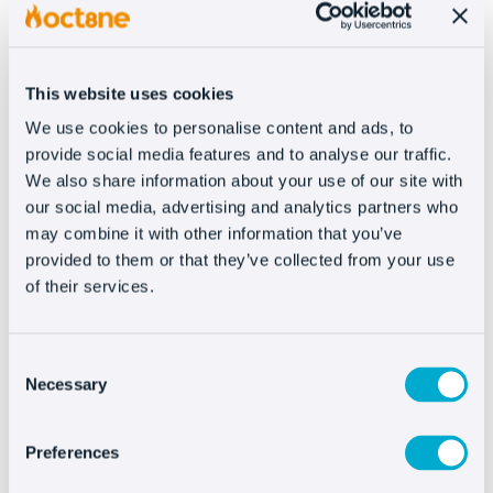
in due modi diversi: quando il cliente va in chat o
quando viene offerto aiuto in modo proattivo.
Abbiamo già parlato molto di come stabilire
una
This website uses cookies
buona strategia di trigger per aumentare l’attività
We use cookies to personalise content and ads, to
della tua live chat
, ma devi anche tenerne conto
provide social media features and to analyse our traffic.
quando offri un chatbot.
We also share information about your use of our site with
our social media, advertising and analytics partners who
Se il bot offre aiuto automaticamente, i
may combine it with other information that you’ve
clienti non se ne andranno con dubbi
—fattore
provided to them or that they’ve collected from your use
che aumenta la frequenza di l’abbandono del
of their services.
carrello— e, d’altra parte, se risolvono i dubbi più
comuni, ripetiamo: i tuoi agenti hanno più tempo
Consent
per occuparsi di potenziali clienti ed essere più
Necessary
Selection
proattivi con le vendite.
Preferences
Nel 2018,
abbiamo pubblicato uno studio
in cui
lo abbiamo dimostrato: le conversioni si