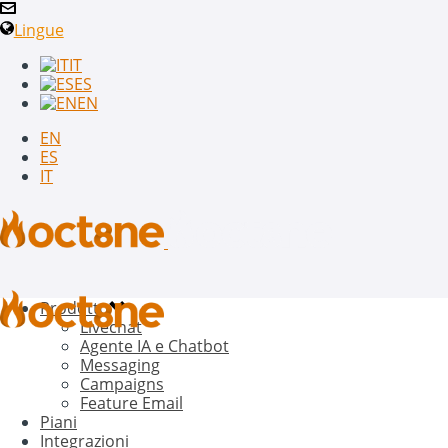
Lingue
IT
ES
EN
EN
ES
IT
Prodotto
Livechat
Agente IA e Chatbot
Messaging
Campaigns
Feature Email
Piani
Integrazioni