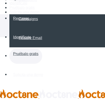
Identifícate
Pruébalo gratis
Solicita una demo
Recursos
Campaigns
Identifícate
Feature Email
Pruébalo gratis
Solicita una demo