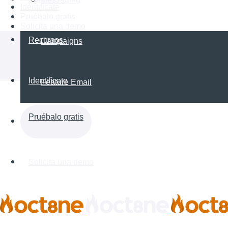
Identifícate
Pruébalo gratis
Solicita una demo
Recursos
Campaigns
Identifícate
Feature Email
Pruébalo gratis
Solicita una demo