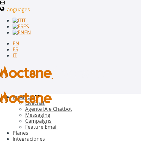
Languages
IT
ES
EN
EN
ES
IT
Producto
Livechat
Agente IA e Chatbot
Messaging
Campaigns
Feature Email
Planes
Integraciones