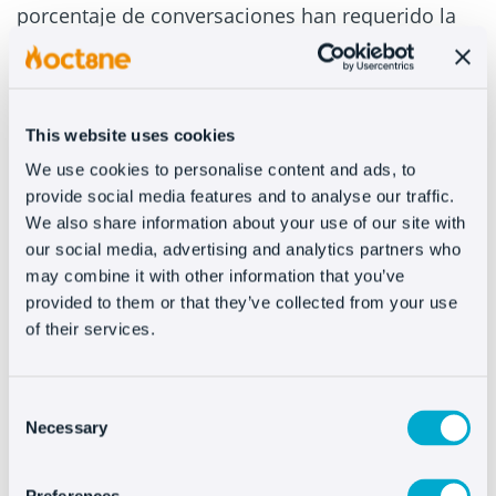
porcentaje de conversaciones han requerido la
intervención de una persona.
En el caso de Stikets -global-, sin entrar a
segmentar el tipo de conversación, el robot
This website uses cookies
ahora mismo tiene un grado de automatización
We use cookies to personalise content and ads, to
del 70%. Entre el 70% y el 75% en realidad. ¿Qué
provide social media features and to analyse our traffic.
significa eso? De 100 conversaciones, 70/75 son
We also share information about your use of our site with
autogestionadas y no requieren de la
our social media, advertising and analytics partners who
may combine it with other information that you’ve
intervención de nadie, porque nadie ha
provided to them or that they’ve collected from your use
necesitado más ayuda.
of their services.
Bien, ahora si analizamos esto y ponemos el foco
en preguntas sobre producto, GPT como os he
Consent
comentado, está entrenado para responder
Necessary
Selection
sobre todos sus productos.
Hemos detectado que solo el 7% requiere la