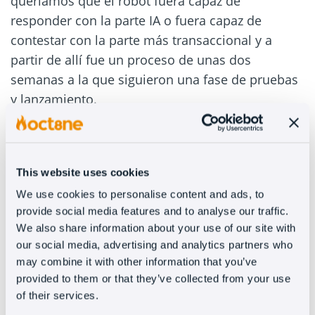
queríamos que el robot fuera capaz de
responder con la parte IA o fuera capaz de
contestar con la parte más transaccional y a
partir de allí fue un proceso de unas dos
semanas a la que siguieron una fase de pruebas
y lanzamiento.
¿Por qué recomendarías integrar
el chatbot de Oct8ne con la
tecnología de Open AI?
This website uses cookies
We use cookies to personalise content and ads, to
No sé si lo recomendaría como tal, depende de
provide social media features and to analyse our traffic.
We also share information about your use of our site with
cada caso, no creo que todo el mundo tenga que
our social media, advertising and analytics partners who
tener un chatbot con inteligencia artificial, o un
may combine it with other information that you’ve
chatbot conversacional, depende de lo que
provided to them or that they’ve collected from your use
estemos buscando como negocio y en base a
of their services.
eso, escoger la opción que va a ser más útil y