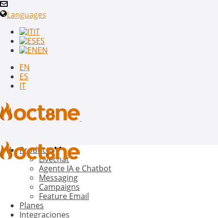
Languages
IT
ES
EN
EN
ES
IT
Producto
Livechat
Agente IA e Chatbot
Messaging
Campaigns
Feature Email
Planes
Integraciones