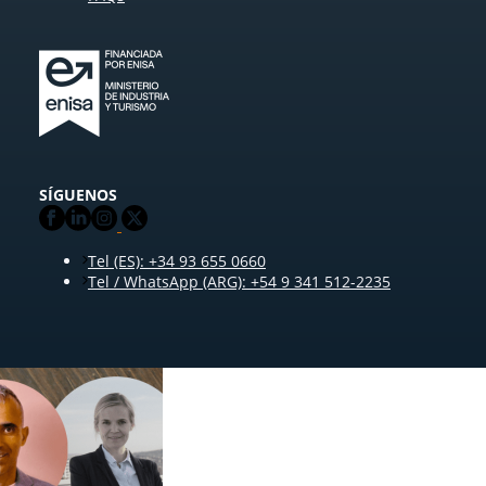
SÍGUENOS
Tel (ES): +34 93 655 0660
Tel / WhatsApp (ARG): +54 9 341 512-2235