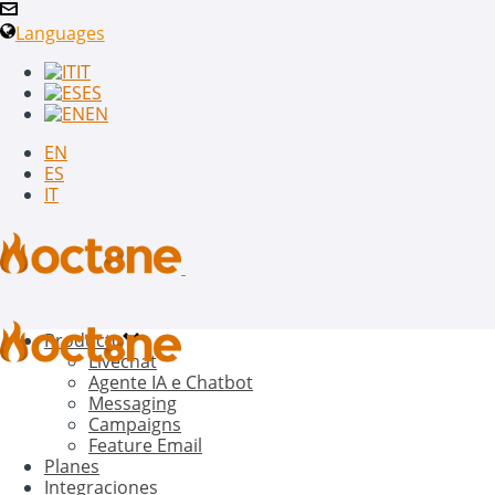
Languages
IT
ES
EN
EN
ES
IT
Producto
Livechat
Agente IA e Chatbot
Messaging
Campaigns
Feature Email
Planes
Integraciones