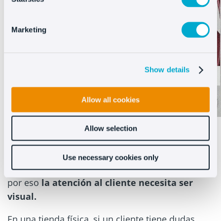
Marketing
Show details
Allow all cookies
Para que una conversación sea eficiente, además
Allow selection
de darse en tiempo real, tiene que ser capaz de
romper toda barrera comunicativa para que
Use necessary cookies only
ambas partes puedan entenderse sin problemas;
por eso
la atención al cliente necesita ser
visual.
En una tienda física, si un cliente tiene dudas