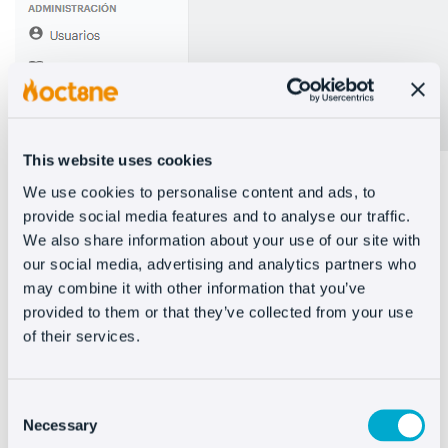
This website uses cookies
Impuestos como empresa
We use cookies to personalise content and ads, to
provide social media features and to analyse our traffic.
We also share information about your use of our site with
Si tienes una tienda online pero facturas como
our social media, advertising and analytics partners who
una empresa, serán estos impuestos los que
may combine it with other information that you’ve
estás obligado a presentar:
provided to them or that they’ve collected from your use
of their services.
Modelo 202
: De forma trimestral, se debe hacer el
pago fraccionado del impuesto de sociedades.
Modelo 303: Las empresas también deben
liquidar el IVA cada trimestre, y de forma anual,
Consent
presentar el resumen anual informativo
Necessary
Selection
correspondiente al modelo