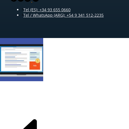
Tel (ES): +34 93 655 0660
Tel / WhatsApp (ARG): +54 9 341 512-2235