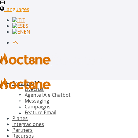
Languages
IT
ES
EN
ES
Producto
Livechat
Agente IA e Chatbot
Messaging
Campaigns
Feature Email
Planes
Integraciones
Partners
Recursos