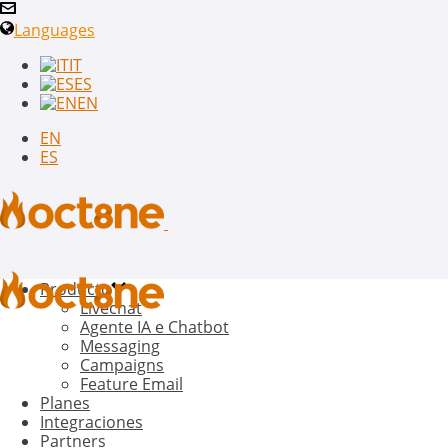
Languages
IT
ES
EN
EN
ES
Producto
Livechat
Agente IA e Chatbot
Messaging
Campaigns
Feature Email
Planes
Integraciones
Partners