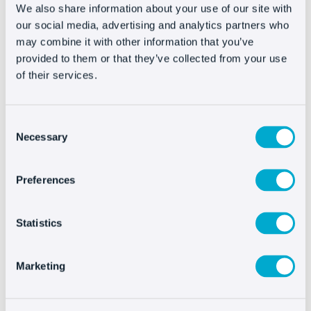
#4 – La importancia de la
We also share information about your use of our site with
experiencia
our social media, advertising and analytics partners who
may combine it with other information that you’ve
provided to them or that they’ve collected from your use
Viendo que muchos gigantes online dan pasos
of their services.
hacia el retail cabe siempre la misma pregunta
¿por qué?
Consent
Necessary
Selection
Evidentemente “tangibilizar” es una de las
respuestas más evidentes. El usuario quiere
tocar los productos, comprobar su calidad,
Preferences
probarlos… asesorarse.
Esta última es la clave
.
Statistics
Para el cliente la asesoría, el tú a tú, muchas
veces
no tiene ese reflejo directo en la
Marketing
experiencia de compra online
. Tiendas
nativamente online como Bonobos llevan mucho
tiempo abriendo tiendas en EEUU en las que el