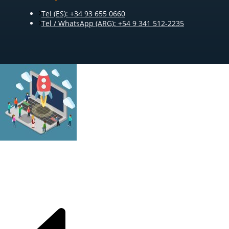
Tel (ES): +34 93 655 0660
Tel / WhatsApp (ARG): +54 9 341 512-2235