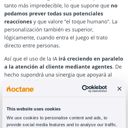
tanto más impredecible, lo que supone que
no
podamos prever todas sus potenciales
reacciones
y que valore “el toque humano”. La
personalización también es superior,
lógicamente, cuando entra el juego el trato
directo entre personas.
Así que el uso de la IA
irá creciendo en paralelo
a la atención al cliente mediante agentes
. De
hecho supondrá una sinergia que apoyará al
personal dedicado a estas tareas.
Automatizaciones basadas en comportamientos,
triggers que nos dan el pie para poner en acción
a los agentes… en definitiva: colaboración entre
This website uses cookies
ambos.
We use cookies to personalise content and ads, to
provide social media features and to analyse our traffic.