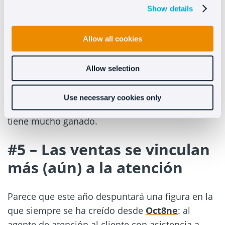
Show details
valor añadido es que un agente de la marca te
recibe en el establecimiento y te asesora
Allow all cookies
personalmente durante el tiempo que necesites
para que te vayas 100% convencido.
Allow selection
La experiencia offline volcada en el online es una
delas tendencias en atención al cliente más
Use necessary cookies only
potentes en 2018 y el que lo sepa aprovechar
tiene mucho ganado.
#5 – Las ventas se vinculan
más (aún) a la atención
Parece que este año despuntará una figura en la
que siempre se ha creído desde
Oct8ne
: al
agente de atención al cliente con asistencia a