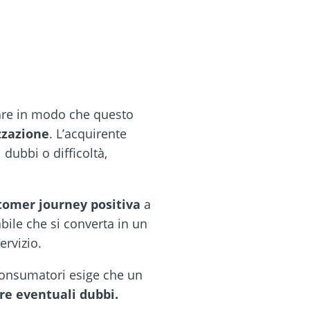
fare in modo che questo
zzazione
. L’acquirente
dubbi o difficoltà,
tomer journey positiva
a
abile che si converta in un
ervizio.
 consumatori esige che un
re eventuali dubbi.