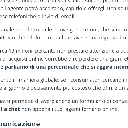
e esca soddisfatto della sua scelta. Ancora più impo
l’agente potrà ascoltarlo, capirlo e offrirgli una so
ese telefoniche o invio di email.
l canale prediletto dalle nuove generazioni, che sempr
ttosto che telefono o mail per avere una risposta im
 circa 13 milioni, pertanto non prestare attenzione a qu
 di acquisti online vorrebbe dire perdere una gran fet
he parliamo di una percentuale che si aggira intor
to in maniera globale, se i consumatori cercano im
e al giorno è decisamente più costoso che offrire un s
echat ti permette di avere anche un formulario di conta
alla chat
non appena i tuoi agenti tornano online.
omunicazione