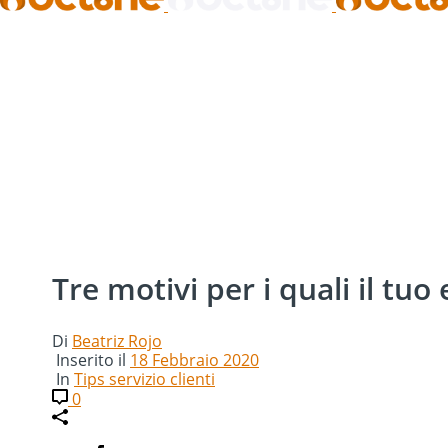
Tre motivi per i quali il t
Di
Beatriz Rojo
Inserito il
18 Febbraio 2020
In
Tips servizio clienti
0