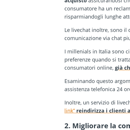
acquisto
assicurandosi ch
consumatore ha un reclamo 
risparmiandogli lunghe att
Le livechat inoltre, sono i
comunicazione via chat piu
I millenials in Italia sono
preferenze quando si tratta
consumatori online,
già c
Esaminando questo argomen
assistenza telefonica 24 or
Inoltre, un servizio di liv
link”
reindirizza i clienti 
2. Migliorare la c