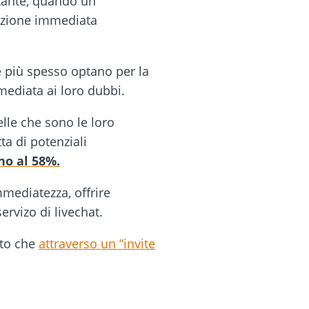
rtante, quando un
luzione immediata
e più spesso optano per la
mediata ai loro dubbi.
elle che sono le loro
ta di potenziali
no al 58%.
mediatezza, offrire
ervizo di livechat.
tto che
attraverso un “invite