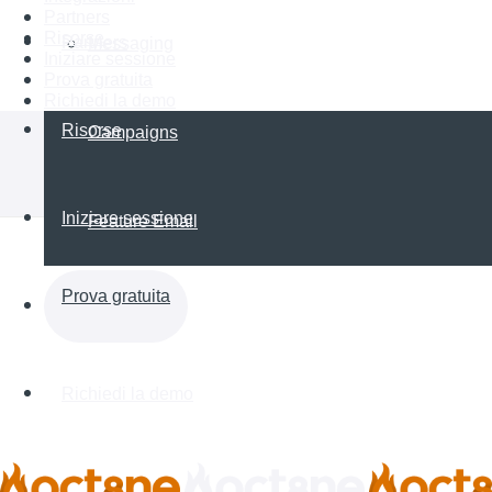
Partners
Risorse
Partners
Messaging
Iniziare sessione
Prova gratuita
Richiedi la demo
Risorse
Campaigns
Iniziare sessione
Feature Email
Prova gratuita
Richiedi la demo