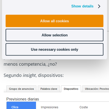
Show details
Allow all cookies
Allow selection
Y, pensando diferente. ¿Me interesa competir
Use necessary cookies only
contra todos los de Madrid o irme a núcleos más
pequeños como Tarragona o Astúrias? Habrá
menos competencia, ¿no?
Segundo
insight
, dispositivos: