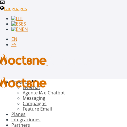
Languages
IT
ES
EN
EN
ES
Producto
Livechat
Agente IA e Chatbot
Messaging
Campaigns
Feature Email
Planes
Integraciones
Partners