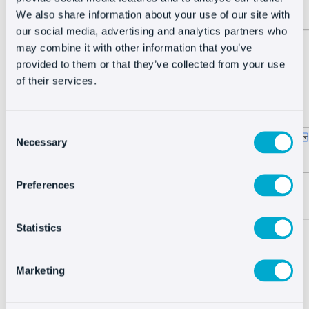
We also share information about your use of our site with
our social media, advertising and analytics partners who
may combine it with other information that you’ve
Se compra más en Madrid y Barcelona.
Este
provided to them or that they’ve collected from your use
nivel podemos ajustarlo hasta datos muy
of their services.
locos
, como por barrio:
Consent
Necessary
Selection
Preferences
Statistics
Marketing