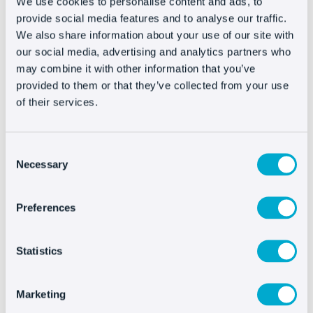
…y a
pagar la cuota de afiliado
.
We use cookies to personalise content and ads, to
provide social media features and to analyse our traffic.
Técnicamente el sello de Confianza Online
no
We also share information about your use of our site with
our social media, advertising and analytics partners who
tiene coste adicional
, pero implica estar al
may combine it with other information that you’ve
corriente de pago de nuestra cuota y eso oscila
provided to them or that they’ve collected from your use
desde los 405€ a los más de 17.600€. El cálculo
of their services.
se realiza por
tramos en función de nuestro
volumen de inversión
.
Consent
A cambio obtendremos el derecho para hacer
Necessary
Selection
libre uso del sello en nuestra we
b y
comunicaciones y, no solo eso, como está
Preferences
integrado dentro de la red de sellos de
Ecommerce Europe,
también dispondremos del
Statistics
sello
Ecommerce Europe Trustmark
cuando
vendamos productos orientados al mercado
Marketing
europeo.