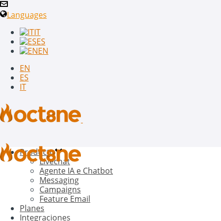
Languages
IT
ES
EN
EN
ES
IT
Producto
Livechat
Agente IA e Chatbot
Messaging
Campaigns
Feature Email
Planes
Integraciones