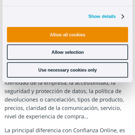
Aquí
puedes saber más este
sello de calidad
Show details
para tiendas online
.
#2 – SELLO DE CALIDAD TRUSTED
Allow all cookies
SHOPS
Allow selection
En este caso estamos ante un sello que se basa
especialmente en una
auditoría
realizada por
Use necessary cookies only
los
expertos de la compañía
. Se revisa la
identidad de la empresa, la accesibilidad, la
seguridad y protección de datos, la política de
devoluciones o cancelación, tipos de producto,
precios, claridad de la comunicación, servicio,
nivel de experiencia de compra…
La principal diferencia con Confianza Online, es