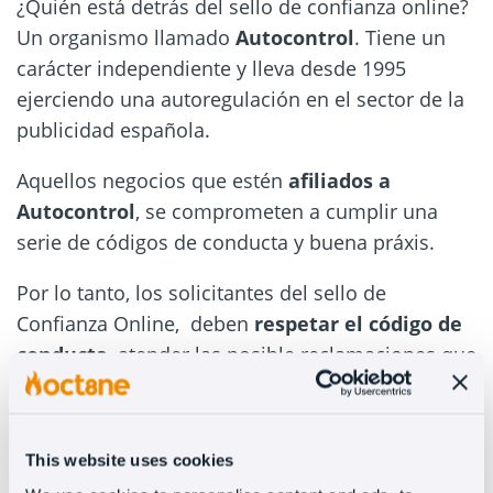
¿Quién está detrás del sello de confianza online?
Un organismo llamado
Autocontrol
. Tiene un
carácter independiente y lleva desde 1995
ejerciendo una autoregulación en el sector de la
publicidad española.
Aquellos negocios que estén
afiliados a
Autocontrol
, se comprometen a cumplir una
serie de códigos de conducta y buena práxis.
Por lo tanto, los solicitantes del sello de
Confianza Online, deben
respetar el código de
conducta
, atender las posible reclamaciones que
pudieran producirse y dar cumplimiento a las
resoluciones que dicte el Jurado de la Publicidad
(órgano gestionado por la misma entidad)
This website uses cookies