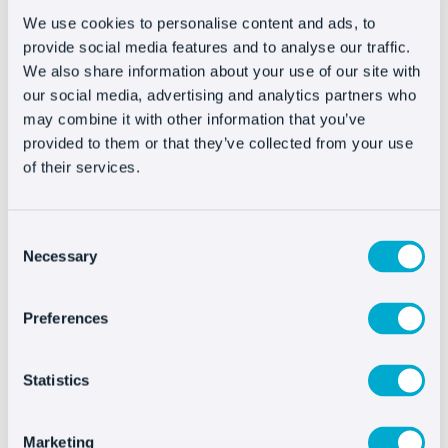
es importante
We use cookies to personalise content and ads, to
provide social media features and to analyse our traffic.
implantar una
We also share information about your use of our site with
our social media, advertising and analytics partners who
atención al cliente
may combine it with other information that you’ve
visual en e-commerce?
provided to them or that they’ve collected from your use
of their services.
Hay que innovar. La experiencia nos ha
Consent
enseñado que
no todos los clientes saben
Necessary
Selection
manejarse con un entorno web
, los que
trabajamos en este “mundillo” sabemos de
Preferences
sobrapero tenemos que usar más la empatía y
pensar en qué ocurriría si el cliente no sabe
Statistics
hacer esto o no sabe llegar hasta allí o si,
simplemente, no se ha leído las descripciones,
Marketing
algo que ocurre cada vez más.