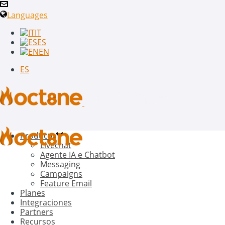
Languages
IT
ES
EN
ES
Producto
Livechat
Agente IA e Chatbot
Messaging
Campaigns
Feature Email
Planes
Integraciones
Partners
Recursos