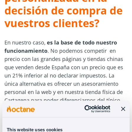
decisión de compra de
vuestros clientes?
En nuestro caso,
es la base de todo nuestro
funcionamiento
. No podemos competir en
precio con las grandes páginas y tiendas chinas
que venden desde España con un precio que es
un 21% inferior al no declarar impuestos. La
única alternativa es ofrecer un asesoramiento
personal en la web y en nuestra tienda física de
Cartagena para poder diferenciarnos del típico
buscador de chollos y precio bajo.
6. ¿Por qué creéis que
This website uses cookies