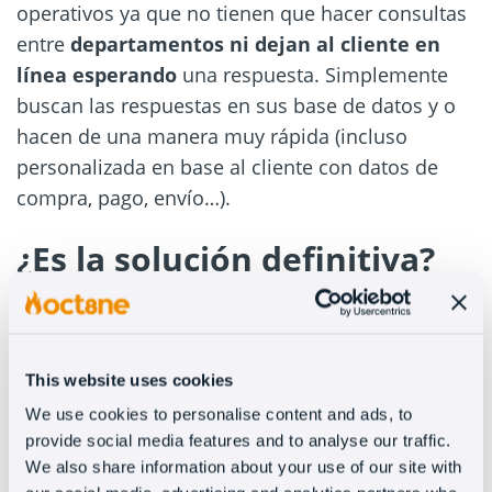
operativos ya que no tienen que hacer consultas
entre
departamentos ni dejan al cliente en
línea esperando
una respuesta. Simplemente
buscan las respuestas en sus base de datos y o
hacen de una manera muy rápida (incluso
personalizada en base al cliente con datos de
compra, pago, envío…).
¿Es la solución definitiva?
La respuesta corta es que no, pero vamos a
desarrollarla un poco más. Este tipo de
This website uses cookies
asistentes comparten muchas características con
los chat bots con lo que arrastran el principal
We use cookies to personalise content and ads, to
provide social media features and to analyse our traffic.
problema de estos:
la ausencia de empatía
.
We also share information about your use of our site with