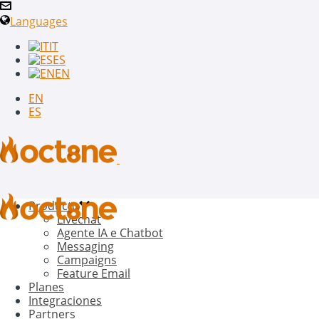
Languages
IT
ES
EN
EN
ES
Producto
Livechat
Agente IA e Chatbot
Messaging
Campaigns
Feature Email
Planes
Integraciones
Partners