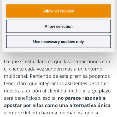
los que, como usuarios,
valoramos muy
Allow all cookies
positivamente la privacidad
que nos aporta
usar un chat o un formulario ¿imaginas lo
Allow selection
incómodo que puede resultar utilizar un
asistente de voz para la atención al cliente en
lugares como estadios, transportes públicos o
Use necessary cookies only
eventos?
Lo que sí está claro es que las interacciones con
el cliente cada vez tienden más a un entorno
multicanal. Partiendo de esta premisa podemos
tener claro que integrar los asistentes de voz en
nuestra atención al cliente a medio y largo plazo
será beneficioso, eso sí,
no parece razonable
apostar por ellos como una alternativa única
siempre debería hacerse de manera que se