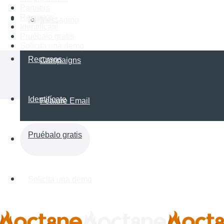
Partners
Recursos
Partners
Messaging
Identifícate
Pruébalo gratis
Solicita una demo
Recursos
Campaigns
Identifícate
Feature Email
Pruébalo gratis
Solicita una demo