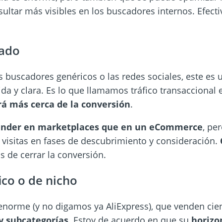
sultar más visibles en los buscadores internos. Efec
cado
s buscadores genéricos o las redes sociales, este es 
da y clara. Es lo que llamamos tráfico transaccional 
rá más cerca de la conversión
.
ender en marketplaces que en un eCommerce
, pe
 visitas en fases de descubrimiento y consideración.
s de cerrar la conversión.
ico o de nicho
enorme (y no digamos ya AliExpress), que venden cie
 y subcategorías
. Estoy de acuerdo en que su
horizo