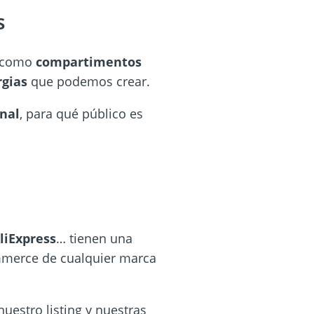
s
s como
compartimentos
rgias
que podemos crear.
nal
, para qué público es
liExpress
… tienen una
ommerce de cualquier marca
uestro listing y nuestras