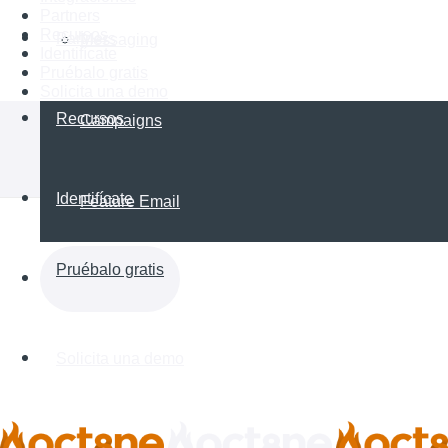
Partners
Recursos
Partners
Messaging
Identifícate
Pruébalo gratis
Solicita una demo
Recursos
Campaigns
Identifícate
Feature Email
Pruébalo gratis
Solicita una demo