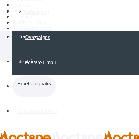
Partners
Recursos
Partners
Messaging
Identifícate
Pruébalo gratis
Solicita una demo
Recursos
Campaigns
Identifícate
Feature Email
Pruébalo gratis
Solicita una demo