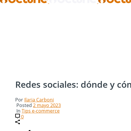
Redes sociales: dónde y có
Por
Ilaria Carboni
Posted
2 mayo 2023
In
Tips e-commerce
0