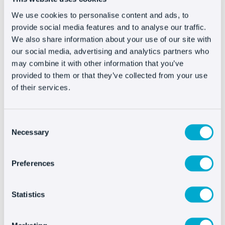
essere un modo per fidelizzare i
We use cookies to personalise content and ads, to
clienti.
provide social media features and to analyse our traffic.
We also share information about your use of our site with
Ci sono alcuni
punti importanti da
our social media, advertising and analytics partners who
may combine it with other information that you’ve
sottolineare
. I marketplace sono ambienti
provided to them or that they’ve collected from your use
chiusi
, in un certo senso, persino opachi per il
of their services.
cliente. La persona che acquista su
Amazon o
AliExpress
non è sempre consapevole di
acquistare da una terza parte.
Consent
Necessary
Selection
Logicamente, questa non è la cosa più
interessante, perché per i venditori che hanno un
Preferences
negozio online è molto più conveniente che
gli
acquisti vengano effettuati nel nostro
Statistics
eCommerce
. Fondamentalmente perché è lì che
abbiamo margini migliori, controlliamo la