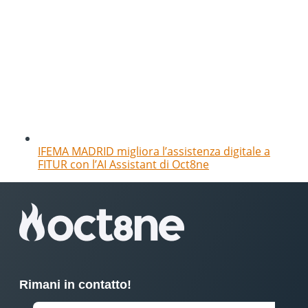
IFEMA MADRID migliora l’assistenza digitale a
FITUR con l’AI Assistant di Oct8ne
Rimani in contatto!