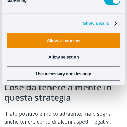
Marketing
strategia del servizio clienti
, la logistica,
possiamo agire sullo scontrino medio… e dove è
più facile per noi fidelizzare il cliente.
Show details
Non sto dicendo che sarà un compito facile, ma
il marchio che
riuscirà a far sì che gli acquisti
Allow all cookies
sul Marketplace si trasformino in secondi e
successivi acquisti nel suo negozio, riuscirà a
Allow selection
utilizzare questa piattaforma in un modo
ibrido
tra attrazione e conversione
.
Use necessary cookies only
Cose da tenere a mente in
questa strategia
Il lato positivo è molto attraente, ma bisogna
anche tenere conto di alcuni aspetti negativi.