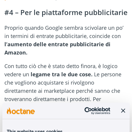
#4 – Per le piattaforme pubblicitarie
Proprio quando Google sembra scivolare un po’
in termini di entrate pubblicitarie, coincide con
l’aumento delle entrate pubblicitarie di
Amazon.
Con tutto ciò che è stato detto finora, è logico
vedere un
legame tra le due cose.
Le persone
che vogliono acquistare si rivolgono
direttamente ai marketplace perché sanno che
troveranno direttamente i prodotti. Per
l’inserzionista, questo significa
evitare di pagare
per clic che non sono altrettanto efficienti
.
#5 – Perché i marketplace possono
This website uses cookies