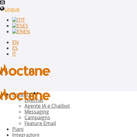
Lingue
IT
ES
EN
EN
ES
IT
Prodotto
Livechat
Agente IA e Chatbot
Messaging
Campaigns
Feature Email
Piani
Integrazioni