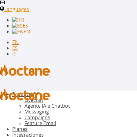
Languages
IT
ES
EN
EN
ES
IT
Producto
Livechat
Agente IA e Chatbot
Messaging
Campaigns
Feature Email
Planes
Integraciones