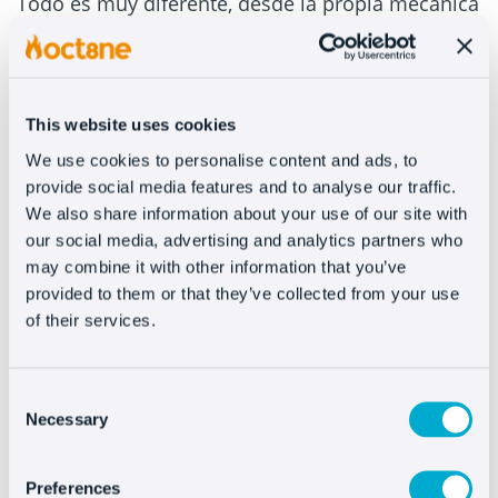
Todo es muy diferente, desde la propia mecánica
a los informes o la visualización de datos. Por no
hablar de la implementación, en la que existen
bastantes limitaciones como:
This website uses cookies
Solo puedes usar 500 eventos personalizados
We use cookies to personalise content and ads, to
En estos, como máximo, podrás enviar 25
parámetros
provide social media features and to analyse our traffic.
Los nombres de los eventos admiten un máximo
We also share information about your use of our site with
de 40 caracteres y los valores de las propiedades
our social media, advertising and analytics partners who
no llegan a más de 36.
may combine it with other information that you’ve
Siento insistir tanto, pero es imprescindible que
provided to them or that they’ve collected from your use
of their services.
te pongas a ello y mejor hoy que mañana.
#2 – Planifica la migración
Consent
Necessary
Selection
Es un asunto suficientemente delicado como
para no improvisar y, como hemos comentado,
Preferences