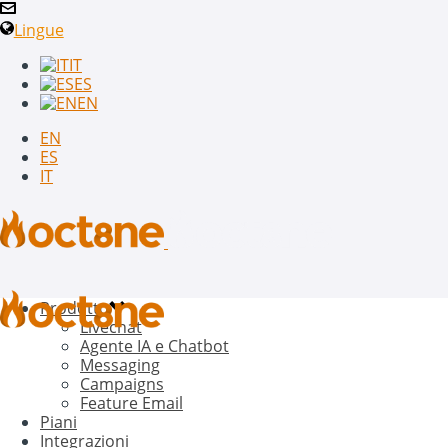
Lingue
IT
ES
EN
EN
ES
IT
Prodotto
Livechat
Agente IA e Chatbot
Messaging
Campaigns
Feature Email
Piani
Integrazioni