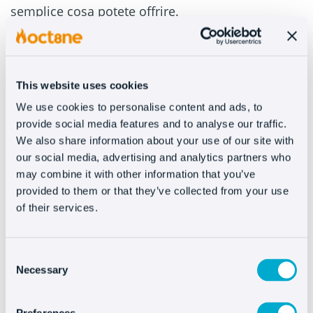
semplice cosa potete offrire.
Ma se un utente arriva al tuo ecommerce perché
ti segue da molto tempo su Instagram, hai un
percorso molto più agevole.
This website uses cookies
We use cookies to personalise content and ads, to
Il percorso attraverso il tuo sito web
provide social media features and to analyse our traffic.
We also share information about your use of our site with
Affinché nessuno si perda, progettate un
our social media, advertising and analytics partners who
percorso semplice.
may combine it with other information that you’ve
provided to them or that they’ve collected from your use
Rendete facile trovare qualsiasi prodotto e uscire
of their services.
dalla porta della cassa. Ricorda: su internet, la
semplicità è tua amica.
Consent
Necessary
Selection
Il momento più critico: il
tempo di pagare