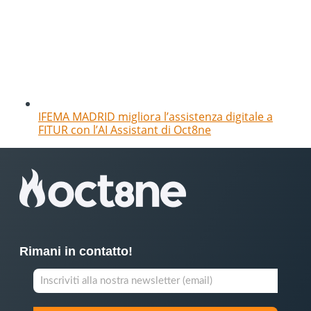
IFEMA MADRID migliora l’assistenza digitale a
FITUR con l’AI Assistant di Oct8ne
Rimani in contatto!