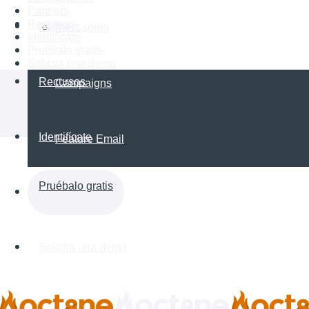
Partners
Recursos
Partners
Messaging
Identifícate
Pruébalo gratis
Solicita una demo
Recursos
Campaigns
Identifícate
Feature Email
Pruébalo gratis
Solicita una demo