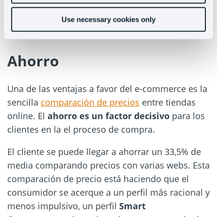
Poco a poco irán predominando los envíos en el
mismo día de pedido ya que, de 2015 al 2017, se
Use necessary cookies only
han multiplicado por cuatro estos servicios.
Ahorro
Una de las ventajas a favor del e-commerce es la
sencilla
comparación de precios
entre tiendas
online. El
ahorro es un factor decisivo
para los
clientes en la el proceso de compra.
El cliente se puede llegar a ahorrar un 33,5% de
media comparando precios con varias webs. Esta
comparación de precio está haciendo que el
consumidor se acerque a un perfil más racional y
menos impulsivo, un perfil
Smart