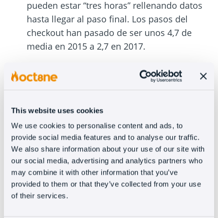
pueden estar “tres horas” rellenando datos
hasta llegar al paso final. Los pasos del
checkout han pasado de ser unos 4,7 de
media en 2015 a 2,7 en 2017.
Carritos abandonados
Por una razón u otra
hay usuarios que
deciden abandonar una web antes de
This website uses cookies
comprar
. Por lo que una buena manera de
We use cookies to personalise content and ads, to
ayudarle a terminar la compra es volverle a
provide social media features and to analyse our traffic.
We also share information about your use of our site with
enviar sus carritos abandonados con las
our social media, advertising and analytics partners who
compras que no finalizaron a través del
may combine it with other information that you’ve
remarketing.
provided to them or that they’ve collected from your use
of their services.
Envíos rápidos