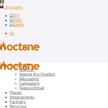
Languages
IT
ES
EN
ES
Producto
Livechat
Agente IA e Chatbot
Messaging
Campaigns
Feature Email
Planes
Integraciones
Partners
Recursos