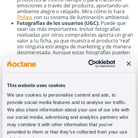
emociones a través del producto, aportando un
ambiente alegre o relajado. Mira cómo lo hace
Philips
con su sistema de iluminación ambiental.
Fotografías de los usuarios (UGC):
Puede que
sean las más importantes. Incluir fotografías
realizadas por otros compradores aporta un gran
valor a tu ficha, ya que muestra el producto ‘real’
sin ninguna estrategia de marketing y de manera
desinteresada. Aunque estas fotografías pueden
no tener la misma calidad que las que
proporciona un e-commerce o las de un
embajador de la marca, el
User Generated
Content
es un complemento para importante
para generar confianza.
This website uses cookies
El cross-selling
We use cookies to personalise content and ads, to
provide social media features and to analyse our traffic.
We also share information about your use of our site with
Hay muchas formas de hacer cross-selling en tu
our social media, advertising and analytics partners who
e-commerce, en este post te dejamos
los
may combine it with other information that you’ve
mejores ejemplos
. Pero, dentro de las fichas de
provided to them or that they’ve collected from your use