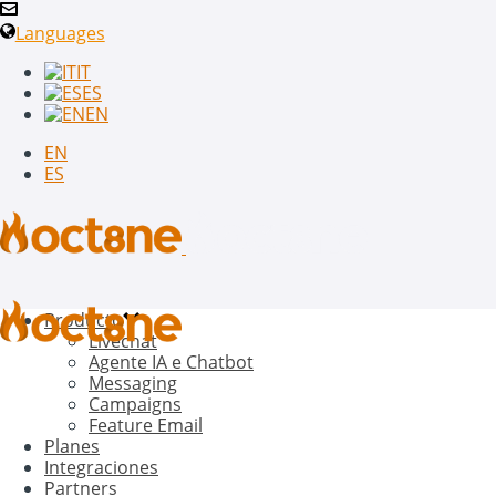
Languages
IT
ES
EN
EN
ES
Producto
Livechat
Agente IA e Chatbot
Messaging
Campaigns
Feature Email
Planes
Integraciones
Partners