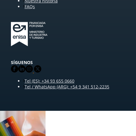
Nuestra historia
FAQs
SÍGUENOS
Tel (ES): +34 93 655 0660
Tel / WhatsApp (ARG): +54 9 341 512-2235