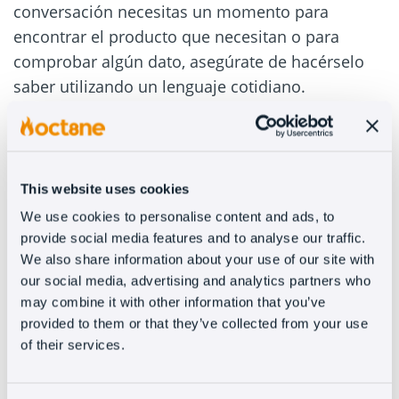
conversación necesitas un momento para
encontrar el producto que necesitan o para
comprobar algún dato, asegúrate de hacérselo
saber utilizando un lenguaje cotidiano.
Intenta hablar con ellos como con una persona
que conoces. Las expresiones formales y
educadas pueden formularse con un tono
This website uses cookies
informal: “Dame un minuto y lo compruebo, por
We use cookies to personalise content and ads, to
favor”.
El secreto está en la empatía
: trátalos
provide social media features and to analyse our traffic.
como te gustaría que te tratasen a ti. Prueba con
We also share information about your use of our site with
emojis 😉
our social media, advertising and analytics partners who
may combine it with other information that you’ve
2. Aparecer justo cuando te
provided to them or that they’ve collected from your use
necesitan
of their services.
Vivimos en la era de la automatización y