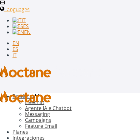
Languages
IT
ES
EN
EN
ES
IT
Producto
Livechat
Agente IA e Chatbot
Messaging
Campaigns
Feature Email
Planes
Integraciones