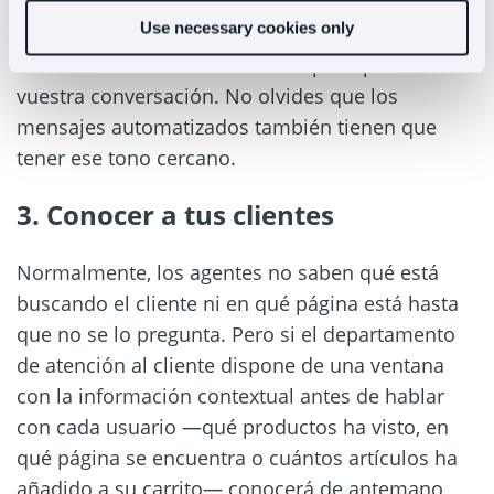
son útiles porque pueden agilizar el proceso de
Use necessary cookies only
atención y no hacer esperar a tus clientes pero
debe entenderse sólo como un paso previo a
vuestra conversación. No olvides que los
mensajes automatizados también tienen que
tener ese tono cercano.
3. Conocer a tus clientes
Normalmente, los agentes no saben qué está
buscando el cliente ni en qué página está hasta
que no se lo pregunta. Pero si el departamento
de atención al cliente dispone de una ventana
con la información contextual antes de hablar
con cada usuario —qué productos ha visto, en
qué página se encuentra o cuántos artículos ha
añadido a su carrito— conocerá de antemano