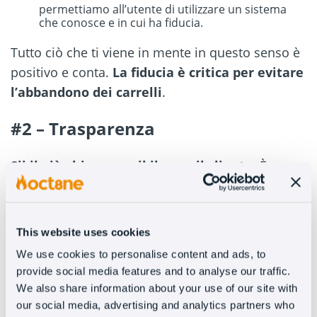
permettiamo all’utente di utilizzare un sistema
che conosce e in cui ha fiducia.
Tutto ciò che ti viene in mente in questo senso è
positivo e conta.
La fiducia è critica per evitare
l’abbandono dei carrelli
.
#2 – Trasparenza
Sii il più chiaro possibile con il cliente.
È
importante che aspetti come la politica di reso, le
tasse applicate o le spese di spedizione siano
raccolti e visibili.
This website uses cookies
We use cookies to personalise content and ads, to
Ovviamente, quando è il negozio a coprire le
provide social media features and to analyse our traffic.
spese di spedizione, è un aspetto attraente che
We also share information about your use of our site with
solitamente evidenziamo, ma è quasi altrettanto
our social media, advertising and analytics partners who