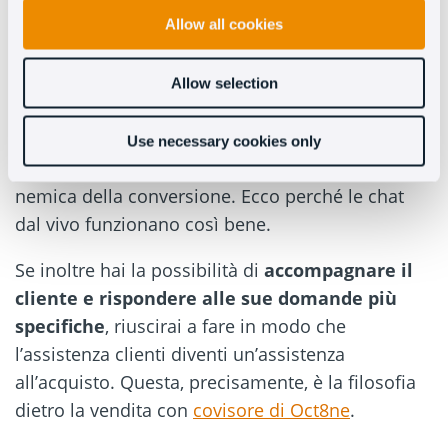
carrelli nell’eCommerce, per motivi associati a
Allow all cookies
queste stesse questioni.
Implementa
soluzioni il più complete
Allow selection
possibile,
non limitarti a una sola via di contatto
e, soprattutto, dai priorità all’assistenza in tempo
Use necessary cookies only
reale. Ricorda che la riflessione eccessiva è
nemica della conversione. Ecco perché le chat
dal vivo funzionano così bene.
Se inoltre hai la possibilità di
accompagnare il
cliente e rispondere alle sue domande più
specifiche
, riuscirai a fare in modo che
l’assistenza clienti diventi un’assistenza
all’acquisto. Questa, precisamente, è la filosofia
dietro la vendita con
covisore di Oct8ne
.