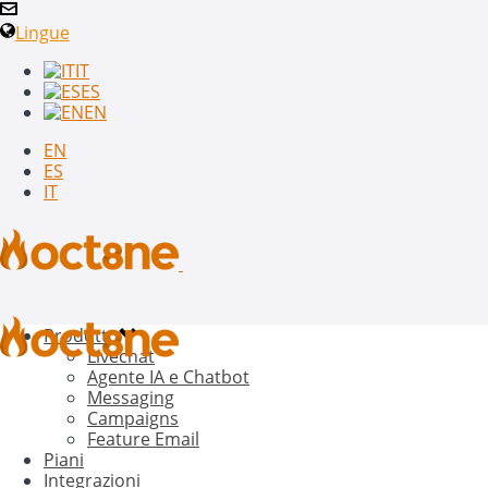
Lingue
IT
ES
EN
EN
ES
IT
Prodotto
Livechat
Agente IA e Chatbot
Messaging
Campaigns
Feature Email
Piani
Integrazioni