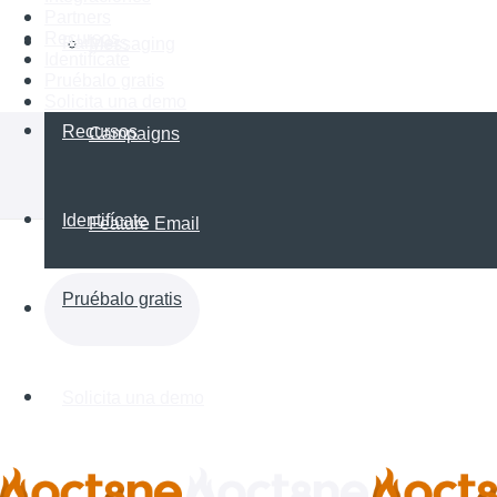
Partners
Recursos
Partners
Messaging
Identifícate
Pruébalo gratis
Solicita una demo
Recursos
Campaigns
Identifícate
Feature Email
Pruébalo gratis
Solicita una demo