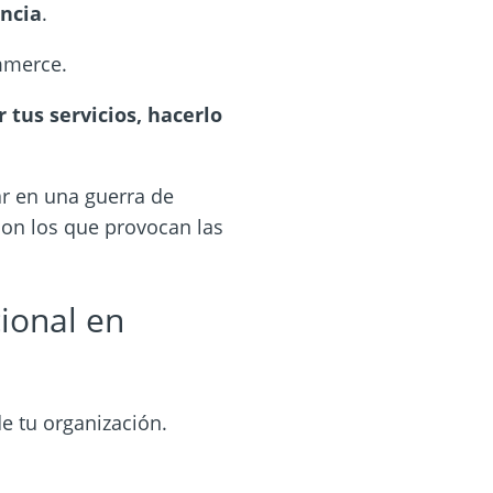
encia
.
ommerce.
r tus servicios, hacerlo
rar en una guerra de
 son los que provocan las
ional en
e tu
organización.