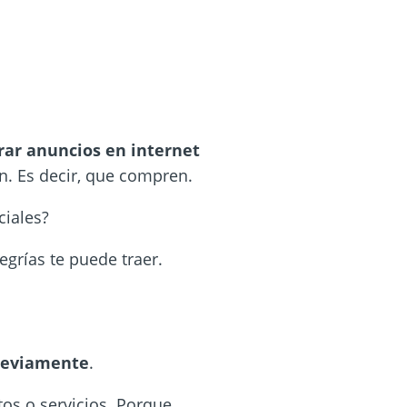
rar anuncios en
internet
n. Es decir,
que compren.
ciales?
egrías te puede
traer.
previamente
.
os o servicios. Porque