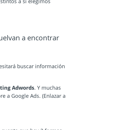
stintos a si elegimos
uelvan a encontrar
sitará buscar información
ting Adwords
. Y muchas
bre a
Google Ads
.
(Enlazar a