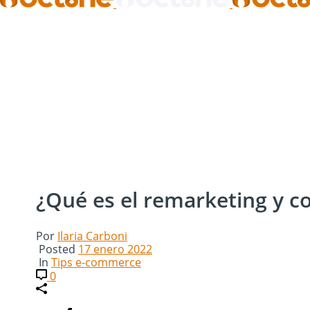
¿Qué es el remarketing y c
Por
Ilaria Carboni
Posted
17 enero 2022
In
Tips e-commerce
0