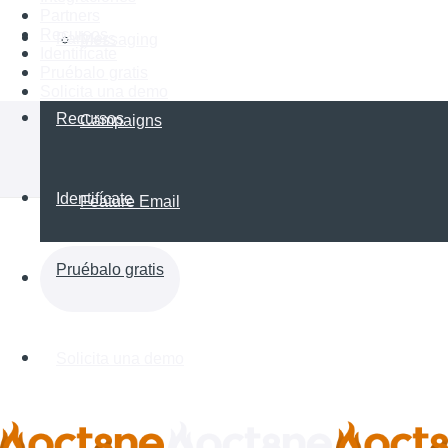
Partners
Recursos
Partners
Messaging
Identifícate
Pruébalo gratis
Solicita una demo
Recursos
Campaigns
Identifícate
Feature Email
Pruébalo gratis
Solicita una demo